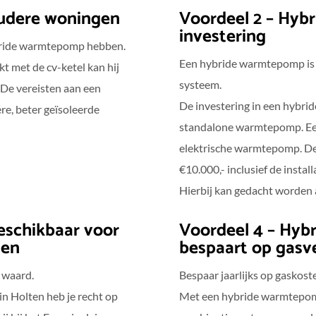
oudere woningen
Voordeel 2 – Hyb
investering
bride warmtepomp hebben.
Een hybride warmtepomp is 
met de cv-ketel kan hij
systeem.
 De vereisten aan een
De investering in een hybrid
ere, beter geïsoleerde
standalone warmtepomp. Ee
elektrische warmtepomp. De t
€10.000,- inclusief de instal
Hierbij kan gedacht worden 
beschikbaar voor
Voordeel 4 – Hyb
ten
bespaart op gasv
e waard.
Bespaar jaarlijks op gasko
n Holten heb je recht op
Met een hybride warmtepomp