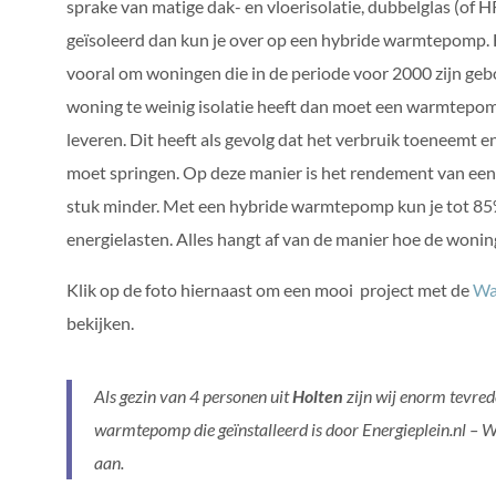
sprake van matige dak- en vloerisolatie, dubbelglas (of 
geïsoleerd dan kun je over op een hybride warmtepomp. H
vooral om woningen die in de periode voor 2000 zijn g
woning te weinig isolatie heeft dan moet een warmtepo
leveren. Dit heeft als gevolg dat het verbruik toeneemt en
moet springen. Op deze manier is het rendement van een 
stuk minder. Met een hybride warmtepomp kun je tot 8
energielasten. Alles hangt af van de manier hoe de wonin
Klik
op
de foto hiernaast om een mooi project met de
Wa
bekijken.
Als gezin van 4 personen uit
Holten
zijn wij enorm tevre
warmtepomp die geïnstalleerd is door Energieplein.nl – W
aan.