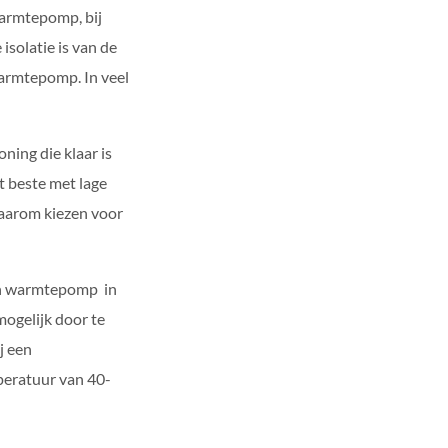
armtepomp, bij
isolatie is van de
armtepomp. In veel
ning die klaar is
 beste met lage
aarom kiezen voor
een warmtepomp in
 mogelijk door te
j een
eratuur van 40-