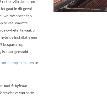
HR++) en zijn de muren
et gaat in dit geval
ebouwd. Wanneer een
mp te veel warmte
 de cv-ketel te vaak bij
hybride installatie een
5% besparen op
g is klaar gemaakt
rmtepomp in Holten
te
den met de hybride
e bevelen ze van harte